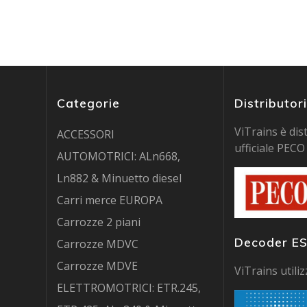
Categorie
Distributo
ViTrains è dis
ACCESSORI
ufficiale PECO 
AUTOMOTRICI: ALn668,
Ln882 & Minuetto diesel
Carri merce EUROPA
Carrozze 2 piani
Decoder E
Carrozze MDVC
Carrozze MDVE
ViTrains utili
ELETTROMOTRICI: ETR.245,