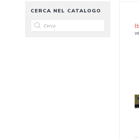
CERCA NEL CATALOGO
Products
H
search
v