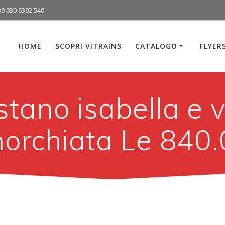
39 030 6392 540
HOME
SCOPRI VITRAINS
CATALOGO
FLYER
stano isabella e v
orchiata Le 840