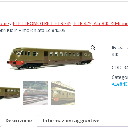
ome
/
ELETTROMOTRICI: ETR.245, ETR 425, ALe840 & Minuet
etri Klein Rimorchiata Le 840.051
livrea 
840
COD:
3
Categor
ALe840 
Descrizione
Informazioni aggiuntive