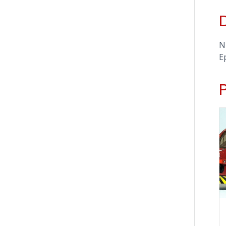
D
N
E
P